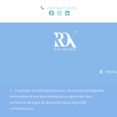
Skip
+33 7 54 07 30 39
to
content
[newsletter]
Menu
RDK Web Stratégies
Propulser les entreprises avec des solutions digitales
innovantes et personnalisées pour optimiser leur
présence en ligne et atteindre leurs objectifs
commerciaux.