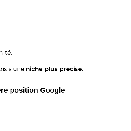
nité.
oisis une
niche plus précise
.
ère position Google