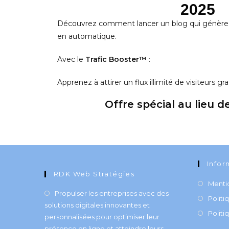
2025
Découvrez comment lancer un blog qui génère du
en automatique.
Avec le
Trafic Booster™
:
Apprenez à attirer un flux illimité de visiteurs g
Offre spécial au lieu d
Infor
RDK Web Stratégies
Menti
Propulser les entreprises avec des
Politi
solutions digitales innovantes et
Politi
personnalisées pour optimiser leur
présence en ligne et atteindre leurs