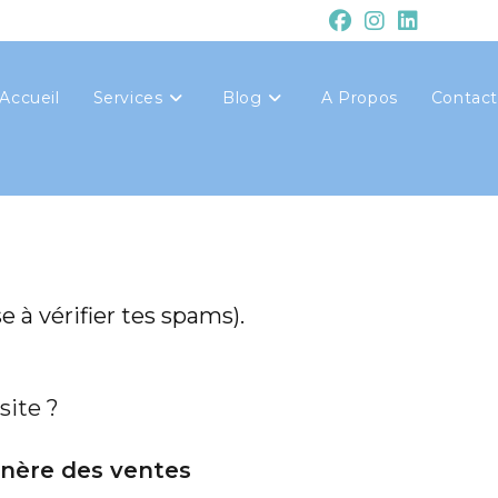
Accueil
Services
Blog
A Propos
Contact
e à vérifier tes spams).
site ?
génère des ventes