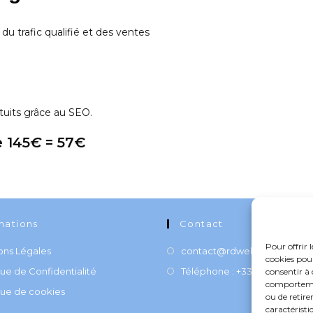
 trafic qualifié et des ventes
ratuits grâce au SEO.
e 145
€
= 57€
mations
Contact
Pour offrir 
ons Légales
contact@rdwebstrategie.c
cookies pour
que de Confidentialité
Téléphone : +33627047554
consentir à 
comportement
que de cookies
ou de retire
caractéristi