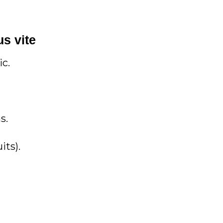
s vite
ic.
s.
its).