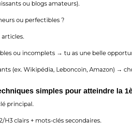
uissants ou blogs amateurs).
heurs ou perfectibles ?
articles.
aibles ou incomplets → tu as une belle opportu
éants (ex. Wikipédia, Leboncoin, Amazon) → ch
echniques simples pour atteindre la 1
é principal.
2/H3 clairs + mots-clés secondaires.